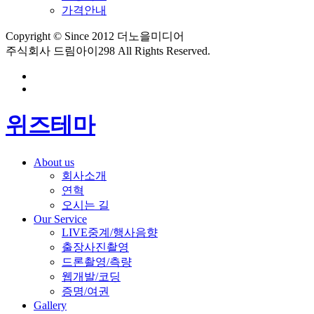
가격안내
Copyright © Since 2012 더노을미디어
주식회사 드림아이298 All Rights Reserved.
위즈테마
About us
회사소개
연혁
오시는 길
Our Service
LIVE중계/행사음향
출장사진촬영
드론촬영/측량
웹개발/코딩
증명/여권
Gallery