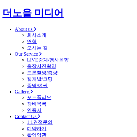
더노을 미디어
About us
회사소개
연혁
오시는 길
Our Service
LIVE중계/행사음향
출장사진촬영
드론촬영/측량
웹개발/코딩
증명/여권
Gallery
포트폴리오
장비목록
인증서
Contact Us
1:1견적문의
예약하기
촬영약관