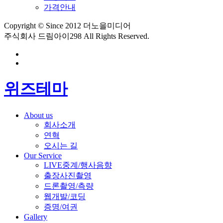
가격안내
Copyright © Since 2012 더노을미디어
주식회사 드림아이298 All Rights Reserved.
위즈테마
About us
회사소개
연혁
오시는 길
Our Service
LIVE중계/행사음향
출장사진촬영
드론촬영/측량
웹개발/코딩
증명/여권
Gallery