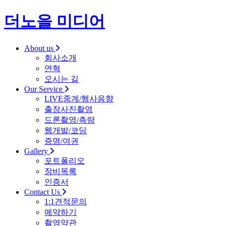
더노을 미디어
About us
회사소개
연혁
오시는 길
Our Service
LIVE중계/행사음향
출장사진촬영
드론촬영/측량
웹개발/코딩
증명/여권
Gallery
포트폴리오
장비목록
인증서
Contact Us
1:1견적문의
예약하기
촬영약관