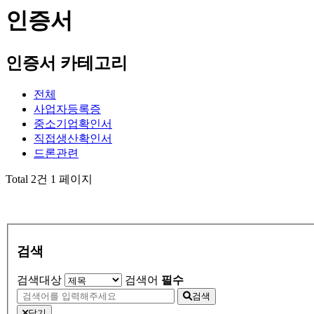
인증서
인증서 카테고리
전체
사업자등록증
중소기업확인서
직접생산확인서
드론관련
Total 2건
1 페이지
검색
검색대상
검색어
필수
검색
닫기