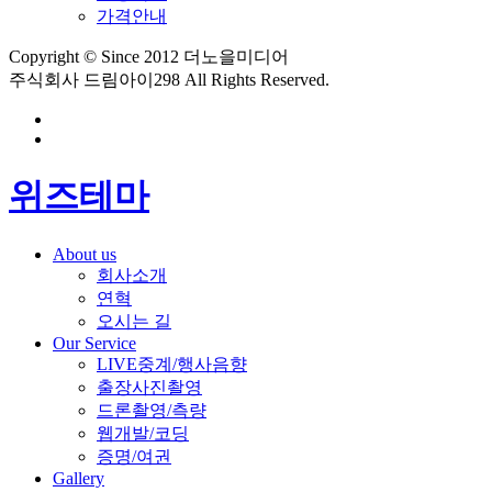
가격안내
Copyright © Since 2012 더노을미디어
주식회사 드림아이298 All Rights Reserved.
위즈테마
About us
회사소개
연혁
오시는 길
Our Service
LIVE중계/행사음향
출장사진촬영
드론촬영/측량
웹개발/코딩
증명/여권
Gallery