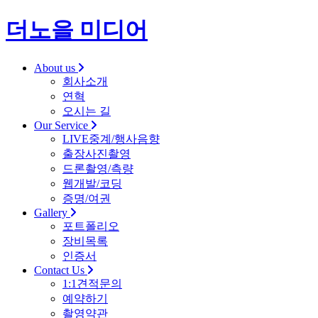
더노을 미디어
About us
회사소개
연혁
오시는 길
Our Service
LIVE중계/행사음향
출장사진촬영
드론촬영/측량
웹개발/코딩
증명/여권
Gallery
포트폴리오
장비목록
인증서
Contact Us
1:1견적문의
예약하기
촬영약관